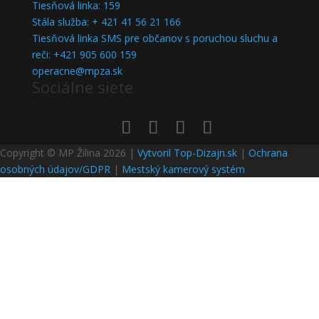
Tiesňová linka: 159
Stála služba: + 421 41 56 21 166
Tiesňová linka SMS pre občanov s poruchou sluchu a
reči: +421 905 600 159
operacne@mpza.sk
Sociálne siete
Copyright © MP Žilina 2026 |
Vytvoril Top-Dizajn.sk
|
Ochrana
osobných údajov/GDPR
|
Mestský kamerový systém