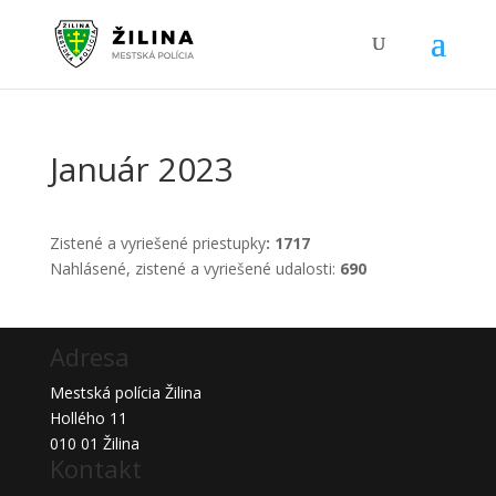
Január 2023
Zistené a vyriešené priestupky
: 1717
Nahlásené, zistené a vyriešené udalosti:
690
Adresa
Mestská polícia Žilina
Hollého 11
010 01 Žilina
Kontakt