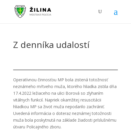
Z denníka udalostí
Operatívnou činnosťou MP bola zistená totožnosť
neznámeho mŕtveho muža, ktorého hliadka zistila dňa
17.4.2022 ležiaceho na ulici Borová so zlyhaním
vitálnych funkcií. Napriek okamžitej resuscitácii
hliadkou MP sa život muža nepodarilo zachrániť.
Uvedená informácia o doteraz neznámej totožnosti
muža bola poskytnutá na základe žiadosti príslušnému
útvaru Policajného zboru.