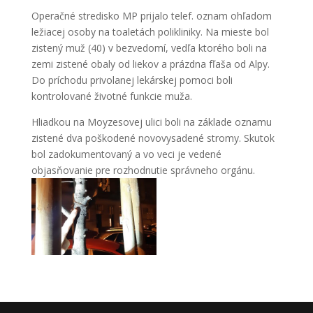
Operačné stredisko MP prijalo telef. oznam ohľadom
ležiacej osoby na toaletách polikliniky. Na mieste bol
zistený muž (40) v bezvedomí, vedľa ktorého boli na
zemi zistené obaly od liekov a prázdna fľaša od Alpy.
Do príchodu privolanej lekárskej pomoci boli
kontrolované životné funkcie muža.
Hliadkou na Moyzesovej ulici boli na základe oznamu
zistené dva poškodené novovysadené stromy. Skutok
bol zadokumentovaný a vo veci je vedené
objasňovanie pre rozhodnutie správneho orgánu.