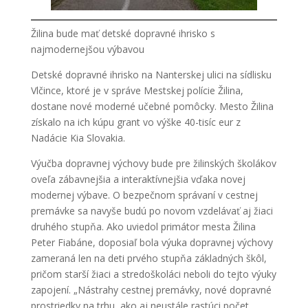
Žilina bude mať detské dopravné ihrisko s
najmodernejšou výbavou
Detské dopravné ihrisko na Nanterskej ulici na sídlisku
Vlčince, ktoré je v správe Mestskej polície Žilina,
dostane nové moderné učebné pomôcky. Mesto Žilina
získalo na ich kúpu grant vo výške 40-tisíc eur z
Nadácie Kia Slovakia.
Výučba dopravnej výchovy bude pre žilinských školákov
oveľa zábavnejšia a interaktívnejšia vďaka novej
modernej výbave. O bezpečnom správaní v cestnej
premávke sa navyše budú po
novom vzdelávať aj žiaci
druhého stupňa. Ako uviedol primátor mesta Žilina
Peter Fiabáne, doposiaľ bola výuka dopravnej výchovy
zameraná len na deti prvého stupňa základných škôl,
pričom starší žiaci a stredoškoláci neboli do tejto výuky
zapojení. „Nástrahy cestnej premávky, nové dopravné
prostriedky na trhu, ako aj neustále rastúci počet