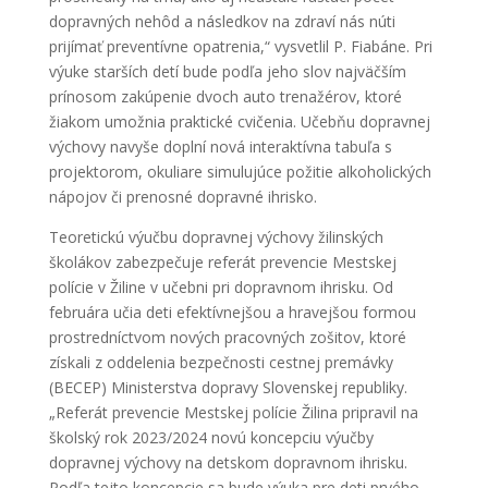
dopravných nehôd a následkov na zdraví nás núti
prijímať preventívne opatrenia,“ vysvetlil P. Fiabáne. Pri
výuke starších detí bude podľa jeho slov najväčším
prínosom zakúpenie dvoch auto trenažérov, ktoré
žiakom umožnia praktické cvičenia. Učebňu dopravnej
výchovy navyše doplní nová interaktívna tabuľa s
projektorom, okuliare simulujúce požitie alkoholických
nápojov či prenosné dopravné ihrisko.
Teoretickú výučbu dopravnej výchovy žilinských
školákov zabezpečuje referát prevencie Mestskej
polície v Žiline v učebni pri dopravnom ihrisku. Od
februára učia deti efektívnejšou a hravejšou formou
prostredníctvom nových pracovných zošitov, ktoré
získali z oddelenia bezpečnosti cestnej premávky
(BECEP) Ministerstva dopravy Slovenskej republiky.
„Referát prevencie Mestskej polície Žilina pripravil na
školský rok 2023/2024 novú koncepciu výučby
dopravnej výchovy na detskom dopravnom ihrisku.
Podľa tejto koncepcie sa bude výuka pre deti prvého