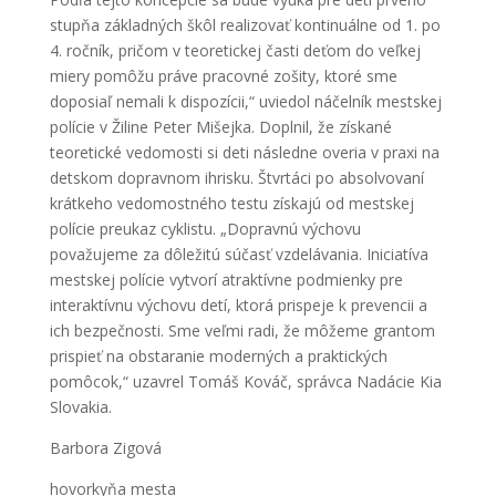
stupňa základných škôl realizovať kontinuálne od 1. po
4. ročník, pričom v teoretickej časti deťom do veľkej
miery pomôžu práve pracovné zošity, ktoré sme
doposiaľ nemali k dispozícii,“ uviedol náčelník mestskej
polície v Žiline Peter Mišejka. Doplnil, že získané
teoretické vedomosti si deti následne overia v praxi na
detskom dopravnom ihrisku. Štvrtáci po absolvovaní
krátkeho vedomostného testu získajú od mestskej
polície preukaz cyklistu. „Dopravnú výchovu
považujeme za dôležitú súčasť vzdelávania. Iniciatíva
mestskej polície vytvorí atraktívne podmienky pre
interaktívnu výchovu detí, ktorá prispeje k prevencii a
ich bezpečnosti. Sme veľmi radi, že môžeme grantom
prispieť na obstaranie moderných a praktických
pomôcok,“ uzavrel Tomáš Kováč, správca Nadácie Kia
Slovakia.
Barbora Zigová
hovorkyňa mesta